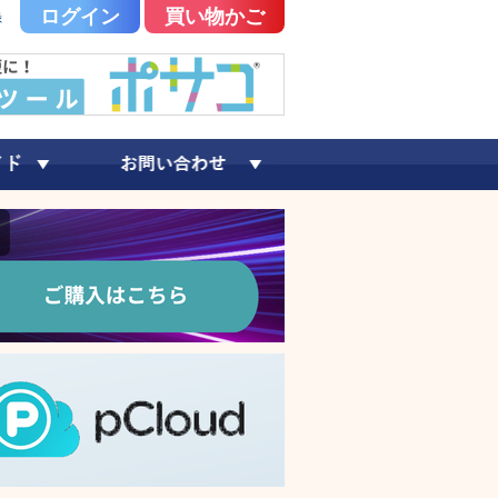
ログイン
買い物かご
録