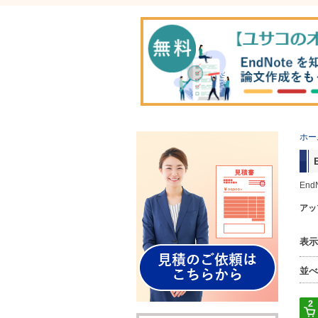
ホー
En
アッ
表示
並べ