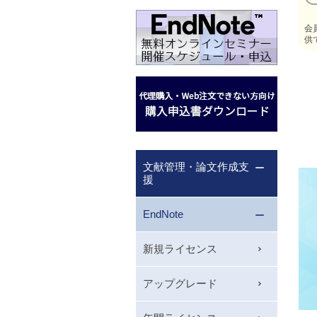
会
供
文献管理・論文作成支
援
EndNote
新規ライセンス
アップグレード