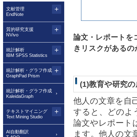
文献管理
EndNote
質的研究支援
NVivo
論文・レポートを
きリスクがあるの
統計解析
IBM SPSS Statistics
統計解析・グラフ作成
GraphPad Prism
(1)教育や研究
統計解析・グラフ作成
KaleidaGraph
他人の文章を自
すると、どのよ
テキストマイニング
Text Mining Studio
論文やレポート
AI自動翻訳
ます。他人の文