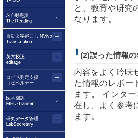
T-4OO
と、教育や研究
AI自動翻訳
なります。
The Reading
自動文字起こし NVivo
Transcription
(2)誤った情報
英文校正
editage
内容をよく吟味
コピペ判定支援
た情報のレポー
コピペルナー
ます。 インタ
医学翻訳
在し、よく参考に
MED-Transer
ます。
研究データ管理
LabSecretary