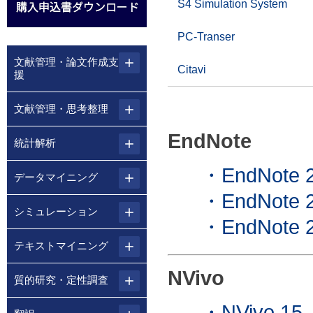
S4 Simulation System
PC-Transer
文献管理・論文作成支
Citavi
援
文献管理・思考整理
EndNote
統計解析
・EndNote 
データマイニング
・EndNot
シミュレーション
・EndNot
テキストマイニング
NVivo
質的研究・定性調査
・NVivo 15 ／