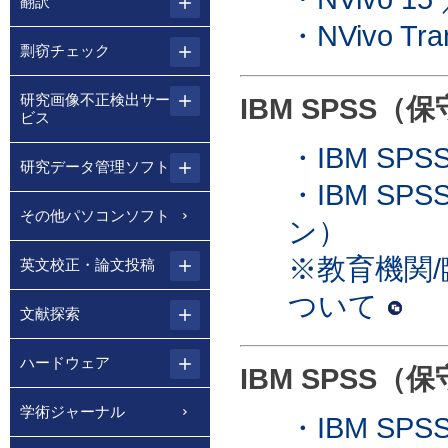
翻訳
・NVivo Tran
剽窃チェック
研究画像不正検出サー
IBM SPSS（
ビス
・IBM SPS
研究データ管理ソフト
・IBM SPS
その他パソコンソフト
ン）
※教育機関
英文校正・論文投稿
ついて
文献探索
ハードウェア
IBM SPSS（
学術ジャーナル
・IBM SPSS 