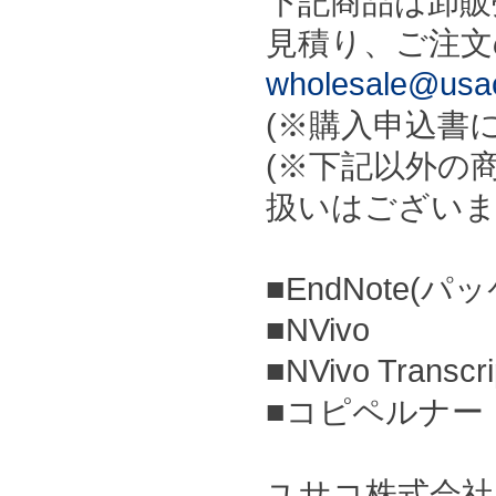
下記商品は卸販
見積り、ご注文
wholesale@usac
(※購入申込書
(※下記以外の
扱いはございま
■EndNote(パ
■NVivo
■NVivo Transcri
■コピペルナー
ユサコ株式会社