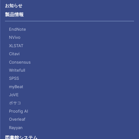
お知らせ
製品情報
EndNote
NVivo
XLSTAT
Citavi
Consensus
Writefull
SPSS
myBeat
JoVE
ポサコ
Proofig AI
Overleaf
Rayyan
図書館システム