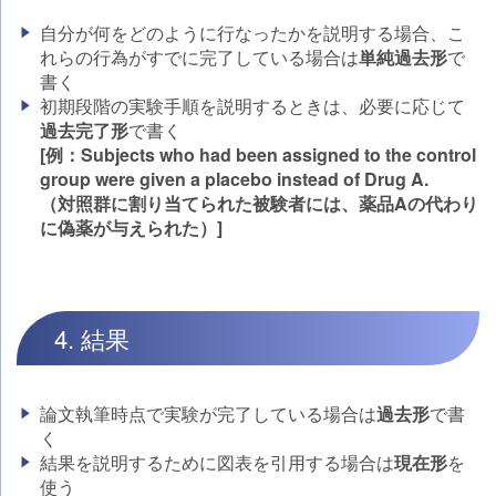
自分が何をどのように行なったかを説明する場合、こ
れらの行為がすでに完了している場合は
単純過去形
で
書く
初期段階の実験手順を説明するときは、必要に応じて
過去完了形
で書く
[例：Subjects who had been assigned to the control
group were given a placebo instead of Drug A.
（対照群に割り当てられた被験者には、薬品Aの代わり
に偽薬が与えられた）]
4. 結果
論文執筆時点で実験が完了している場合は
過去形
で書
く
結果を説明するために図表を引用する場合は
現在形
を
使う