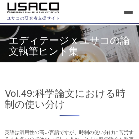
ユサコの研究者支援サイト
エディテージ x ユサコの論
文執筆ヒント集
Vol.49:科学論文における時
制の使い分け
英語は汎用性の高い言語ですが、時制の使い分けに苦労す
る人も多いのではないでしょうか。とくに科学論文を執筆