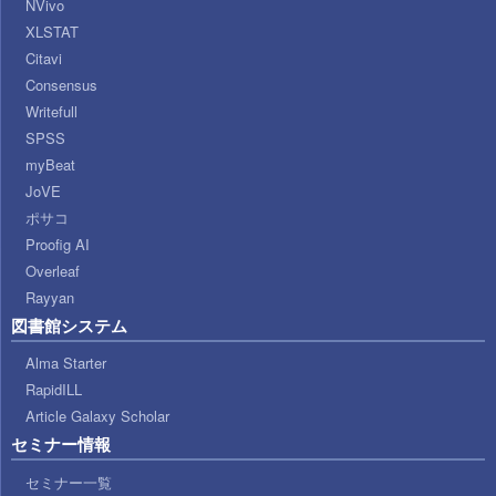
NVivo
XLSTAT
Citavi
Consensus
Writefull
SPSS
myBeat
JoVE
ポサコ
Proofig AI
Overleaf
Rayyan
図書館システム
Alma Starter
RapidILL
Article Galaxy Scholar
セミナー情報
セミナー一覧