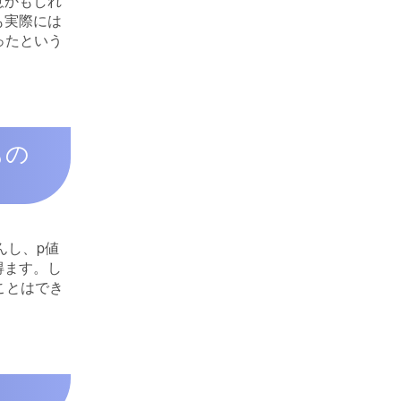
意かもしれ
も実際には
ったという
。
もの
んし、p値
得ます。し
ことはでき