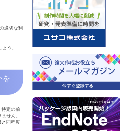
p値の適切な利
しょう。
かを
、特定の前
りません。
果と同程度