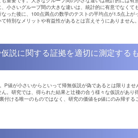
とも重要です。大きなグループ間の小さな違いは統計的には有
に、小さいグループ間の大きな違いは、統計的に有意でなくて
なった後に、100点満点の数学のテストの平均点が1.5点上が
いて特別なメリットや有益性があるとは言えそうにありません
や仮説に関する証拠を適切に測定する
。P値が小さいからといって帰無仮説が偽であるとは限りませ
せん。研究では、得られた結果と辻褄の合う様々な仮説があり
裏付ける唯一のものではなく、研究の価値をp値にのみ帰する