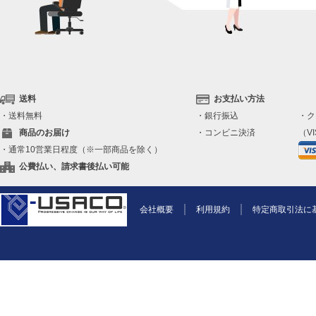
送料
お支払い方法
・送料無料
・銀行振込
・ク
商品のお届け
・コンビニ決済
（VI
・通常10営業日程度（※一部商品を除く）
公費払い、請求書後払い可能
会社概要
利用規約
特定商取引法に