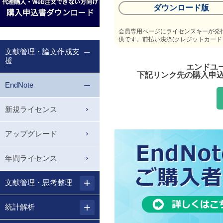
ダウンロード版
会員専用ページにライセンスキーが発
供です。前払い決済(クレジットカード
文献管理・論文作成支
援
エンドユ
下記リンク先の購入申込
EndNote
新規ライセンス
アップグレード
年間ライセンス
文献管理・思考整理
統計解析