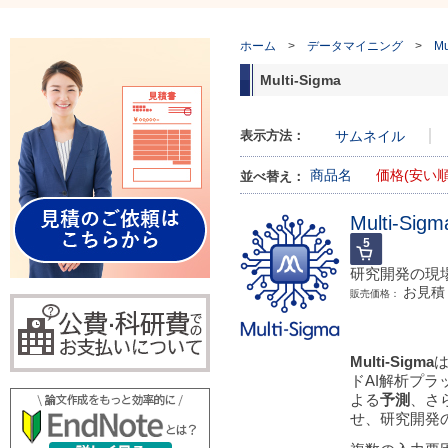
ホーム
>
データマイニング
>
Mu
Multi-Sigma
表示方法：
サムネイル
商品名
価格(安い順
並べ替え：
Multi-Sigm
研究開発の現場
お見積
販売価格：
Multi-Sigma
ドAI解析プ
よる
予測
、さ
せ、研究開発