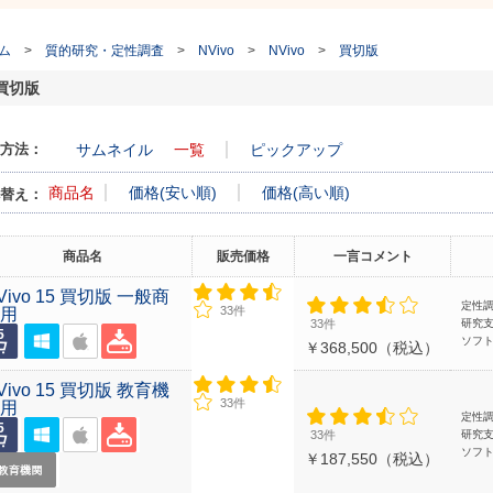
ム
>
質的研究・定性調査
>
NVivo
>
NVivo
>
買切版
買切版
方法：
サムネイル
一覧
ピックアップ
商品名
価格(安い順)
価格(高い順)
替え：
商品名
販売価格
一言コメント
Vivo 15 買切版 一般商
定性
33件
業用
33件
研究
ソフ
￥368,500（税込）
Vivo 15 買切版 教育機
33件
関用
定性
33件
研究
ソフ
￥187,550（税込）