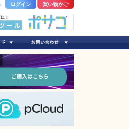
ログイン
買い物かご
録