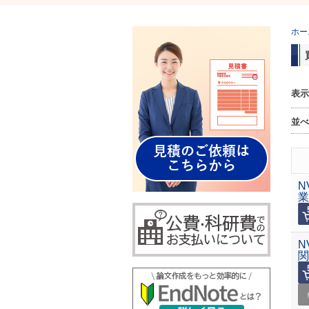
ホー
表示
並べ
N
N