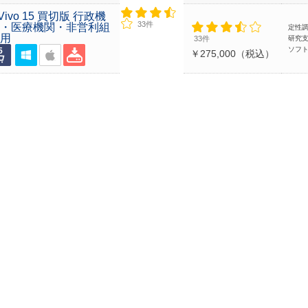
Vivo 15 買切版 行政機
33件
・医療機関・非営利組
定性
織用
33件
研究
ソフ
￥275,000（税込）