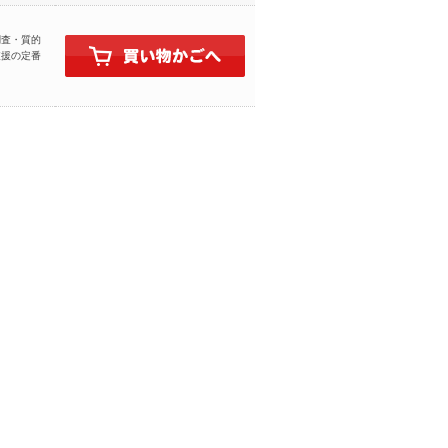
調査・質的
支援の定番
ト