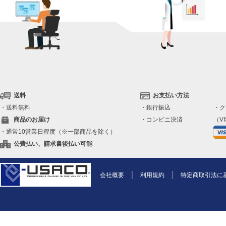
送料
お支払い方法
・送料無料
・銀行振込
・ク
商品のお届け
・コンビニ決済
（VI
・通常10営業日程度（※一部商品を除く）
公費払い、請求書後払い可能
会社概要
利用規約
特定商取引法に