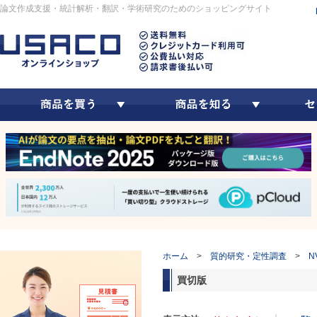
論文作成支援・統計解析・翻訳・学術研究のためのショッピングサイト
ホーム
>
質的研究・定性調査
>
N
買切版