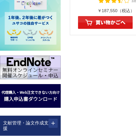
33
￥187,550（税込）
文献管理・論文作成支
援