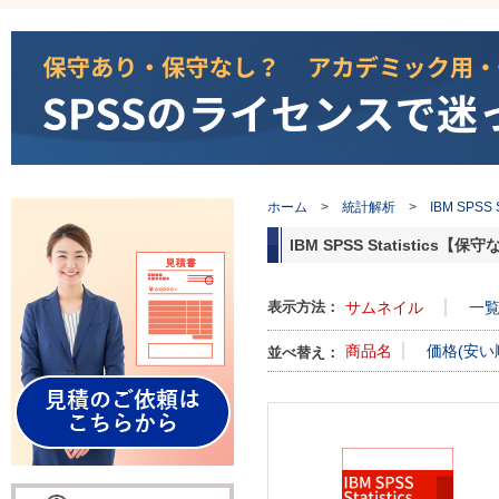
ホーム
>
統計解析
>
IBM SPSS St
IBM SPSS Statisti
表示方法：
サムネイル
一
商品名
価格(安い
並べ替え：