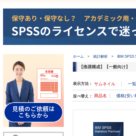
ホーム
>
統計解析
>
IBM SPSS St
【推奨構成】【一般向け】
表示方法：
サムネイル
一
商品名
価格(安い
並べ替え：