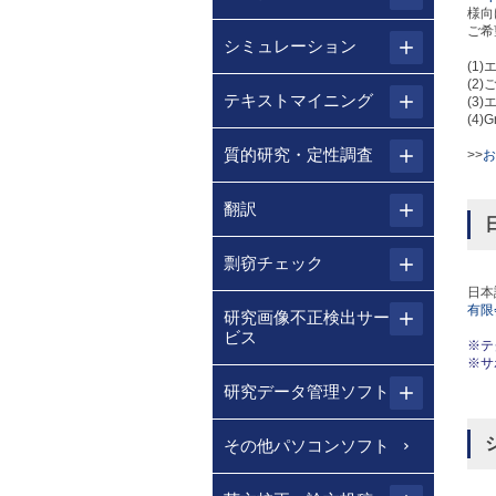
様向
ご希
シミュレーション
(1
(2
テキストマイニング
(3
(4)
質的研究・定性調査
>>
お
翻訳
剽窃チェック
日本
有限
研究画像不正検出サー
ビス
※テ
※サ
研究データ管理ソフト
その他パソコンソフト