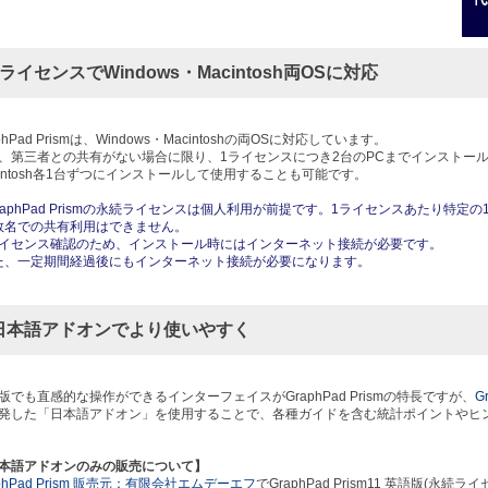
1ライセンスでWindows・Macintosh両OSに対応
phPad Prismは、Windows・Macintoshの両OSに対応しています。
、第三者との共有がない場合に限り、1ライセンスにつき2台のPCまでインストールでき
cintosh各1台ずつにインストールして使用することも可能です。
raphPad Prismの永続ライセンスは個人利用が前提です。1ライセンスあたり特
名での共有利用はできません。
イセンス確認のため、インストール時にはインターネット接続が必要です。
、一定期間経過後にもインターネット接続が必要になります。
日本語アドオンでより使いやすく
版でも直感的な操作ができるインターフェイスがGraphPad Prismの特長ですが、
G
発した「日本語アドオン」を使用することで、各種ガイドを含む統計ポイントやヒ
本語アドオンのみの販売について】
aphPad Prism 販売元：有限会社エムデーエフ
でGraphPad Prism11 英語版(