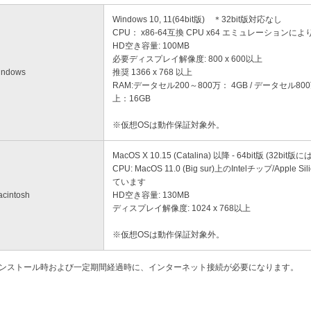
Windows 10, 11(64bit版) ＊32bit版対応なし
CPU： x86-64互換 CPU x64 エミュレーションにより
HD空き容量: 100MB
必要ディスプレイ解像度: 800 x 600以上
indows
推奨 1366 x 768 以上
RAM:データセル200～800万： 4GB / データセル800
上：16GB
※仮想OSは動作保証対象外。
MacOS X 10.15 (Catalina) 以降 - 64bit版 (3
CPU: MacOS 11.0 (Big sur)上のIntelチップ/App
ています
cintosh
HD空き容量: 130MB
ディスプレイ解像度: 1024 x 768以上
※仮想OSは動作保証対象外。
ンストール時および一定期間経過時に、インターネット接続が必要になります。