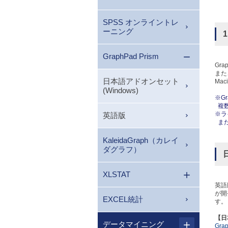
SPSS オンライントレ
ーニング
GraphPad Prism
Gra
また
日本語アドオンセット
Ma
(Windows)
※G
複数
※ラ
英語版
また
KaleidaGraph（カレイ
ダグラフ）
XLSTAT
英語
が開
EXCEL統計
す。
【日
データマイニング
Gr