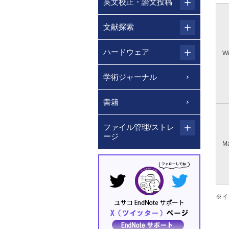
英文校正・論文投稿
文献探索
ハードウェア
W
学術ジャーナル
書籍
ファイル管理/ストレ
ージ
Ma
※イ