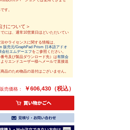
のみです。
届けについて＞
でには、通常10営業日ほどいただいてい
方法やライセンスに関する情報は、
ism 販売元/GraphPad Prism 日本語アドオ
限会社エムデーエフ
をご参照ください。
ル番号及び製品ダウンロード先）は
有限会
フ
よりエンドユーザー様へメールで直接送
版商品のため物品の送付はございません。
￥606,430（税込）
販売価格：