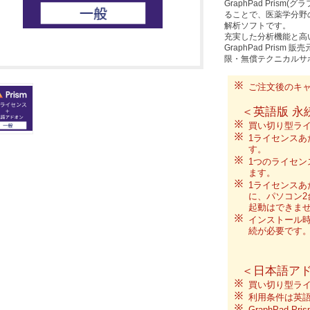
GraphPad Pris
ることで、医薬学分野
解析ソフトです。
充実した分析機能と高
GraphPad Pri
限・無償テクニカルサ
ご注文後のキ
＜英語版 永
買い切り型ラ
1ライセンスあ
す。
1つのライセンス
ます。
1ライセンスあ
に、パソコン2
起動はできませ
インストール
続が必要です
＜日本語ア
買い切り型ラ
利用条件は英
GraphPad