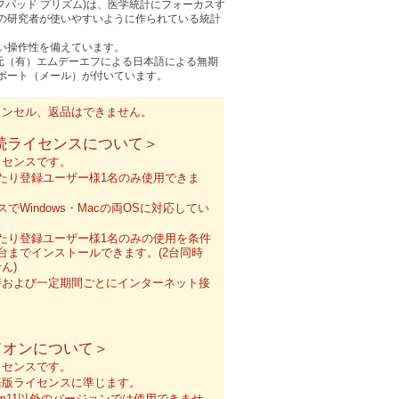
m(グラフパッド プリズム)は、医学統計にフォーカスす
の研究者が使いやすいように作られている統計
い操作性を備えています。
sm 販売元（有）エムデーエフによる日本語による無期
ポート（メール）が付いています。
ャンセル、返品はできません。
続ライセンスについて＞
イセンスです。
たり登録ユーザー様1名のみ使用できま
でWindows・Macの両OSに対応してい
たり登録ユーザー様1名のみの使用を条件
台までインストールできます。(2台同時
ん)
時および一定期間ごとにインターネット接
。
ドオンについて＞
イセンスです。
語版ライセンスに準じます。
 Prism11以外のバージョンでは使用できませ