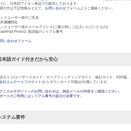
けに、日本語アドオン単品での販売しております。
望の方は下記情報をそえて、
お問い合わせフォーム
よりご連絡ください。
)エンドユーザー様のご氏名
)ご所属機関名
)エンドユーザー様のメールアドレス(ご購入時にご記入いただいたもの)
GraphPad Prism11 英語版のシリアル番号
問い合わせフォーム
日本語ガイド付きだから安心
語ガイド(ユーザーズガイド・カーブフィッティングガイド・統計ガイド、PDF版、
会社エムデーエフ
のサイト)からダウンロード可能)が付属しています。
クニカルサポートへのお問い合わせは、納品メールの内容をご確認ください。
ポートのご利用にはシリアル番号の提示が必要です。
システム要件