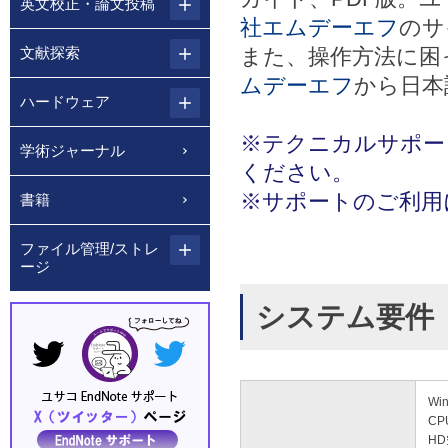
英文校正・論文投稿
社エムデーエフ
のサ
文献探索
また、操作方法に困
ムデーエフ
から日本
ハードウェア
※テクニカルサポー
学術ジャーナル
ください。
※サポートのご利用
書籍
ファイル管理/ストレ
ージ
システム要件
Wi
CP
HD