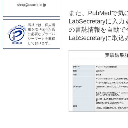
shop@usaco.co.jp
また、PubMedで気
LabSecretar
当社では、個人情
の書誌情報を自動で
報を取り扱うため
に必要なプライバ
LabSecretary
シーマークを取得
しております。