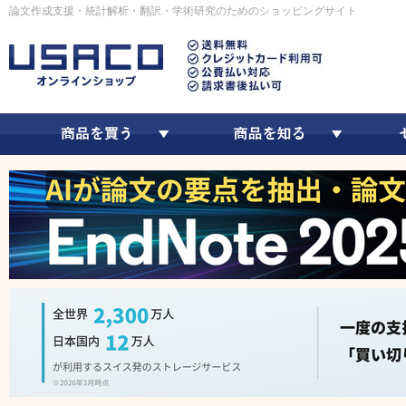
論文作成支援・統計解析・翻訳・学術研究のためのショッピングサイト