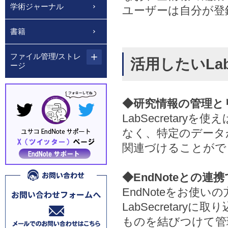
学術ジャーナル
ユーザーは自分が登
書籍
ファイル管理/ストレ
活用したいLabS
ージ
◆研究情報の管理と
LabSecreta
なく、特定のデータ
関連づけることがで
◆EndNoteとの
EndNoteをお使い
LabSecretar
ものを結びつけて管