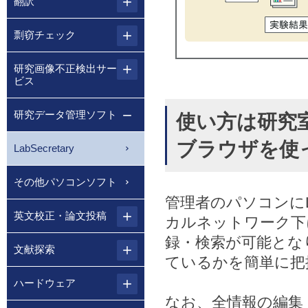
翻訳
剽窃チェック
研究画像不正検出サー
ビス
研究データ管理ソフト
使い方は研究
ブラウザを使
LabSecretary
その他パソコンソフト
管理者のパソコンにLa
英文校正・論文投稿
カルネットワーク下
録・検索が可能とな
文献探索
ているかを簡単に把
ハードウェア
なお、全情報の編集