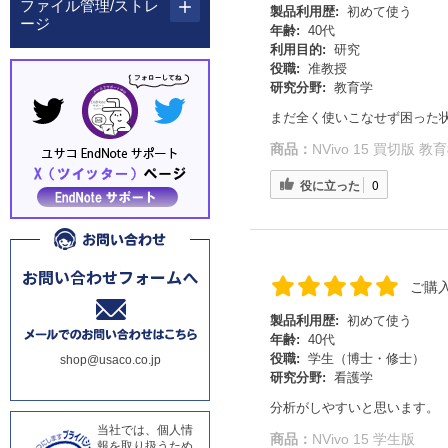
ファイル管理/ストレ
製品利用歴:
初めて使う
ージ
年齢:
40代
利用目的:
研究
役職:
准教授
研究分野:
教育学
まだ全く使いこなせず困った
商品：
NVivo 15 買切版
役に立った
0
ご購
製品利用歴:
初めて使う
年齢:
40代
役職:
学生（博士・修士）
shop@usaco.co.jp
研究分野:
看護学
分析がしやすいと思います。
当社では、個人情
商品：
NVivo 15 学生版
報を取り扱うため