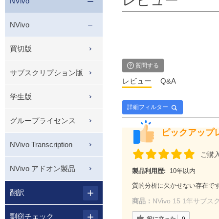
レビュー
NVivo
NVivo
買切版
質問する
サブスクリプション版
レビュー
Q&A
学生版
詳細フィルター
グループライセンス
ピックアップ
NVivo Transcription
ご購
NVivo アドオン製品
製品利用歴:
10年以内
質的分析に欠かせない存在で
翻訳
商品：
NVivo 15 1年
剽窃チェック
役に立った
0