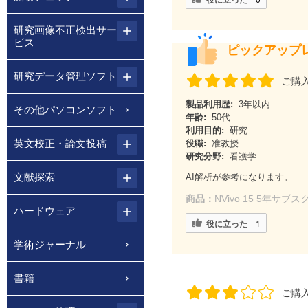
研究画像不正検出サー
ビス
ピックアップ
研究データ管理ソフト
ご購
製品利用歴:
3年以内
その他パソコンソフト
年齢:
50代
利用目的:
研究
英文校正・論文投稿
役職:
准教授
研究分野:
看護学
文献探索
AI解析が参考になります。
商品：
NVivo 15 5年
ハードウェア
役に立った
1
学術ジャーナル
書籍
ご購