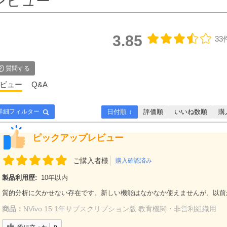
レビュー
3.85
33
質問する
ビュー
Q&A
日付順 ↓
評価順
いいね数順
購
詳細フィルター
ピックアップレビュー
ご購入者様
購入確認済み
製品利用歴:
10年以内
質的分析に欠かせない存在です。新しい機能はなかなか使えませんが、以前
商品：
NVivo 15 1年サブスクリプション版 教育機関・非営利組織用
役に立った
0