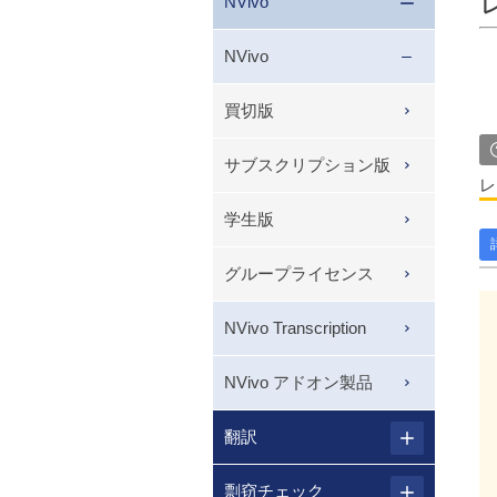
NVivo
NVivo
買切版
サブスクリプション版
レ
学生版
グループライセンス
NVivo Transcription
NVivo アドオン製品
翻訳
剽窃チェック