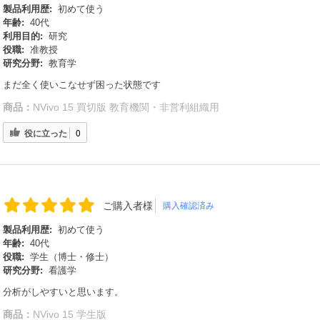
製品利用歴:
初めて使う
年齢:
40代
利用目的:
研究
役職:
准教授
研究分野:
教育学
まだ全く使いこなせず困った状態です
商品：
NVivo 15 買切版 教育機関・非営利組織用
役に立った
0
ご購入者様
購入確認済み
製品利用歴:
初めて使う
年齢:
40代
役職:
学生（博士・修士）
研究分野:
看護学
分析がしやすいと思います。
商品：
NVivo 15 学生版