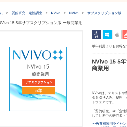
ム
>
質的研究・定性調査
>
NVivo
>
NVivo
>
サブスクリプション版
NVivo 15 5年サブスクリプション版 一般商業用
単年利用よりもお得な
NVivo 15
商業用
NVivoは、テキスト
タを取り込み、整理、分
トウェアです。
「質的研究」や「定性
して世界中の研究者・
>>教育機関用ライセ