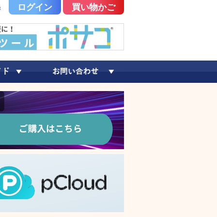
ログイン
買い物かご
録