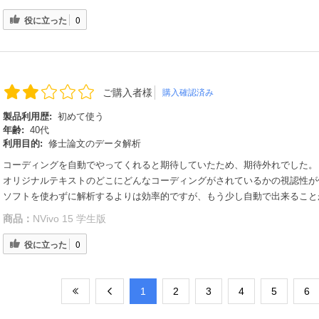
役に立った
0
ご購入者様
購入確認済み
製品利用歴:
初めて使う
年齢:
40代
利用目的:
修士論文のデータ解析
コーディングを自動でやってくれると期待していたため、期待外れでした。
オリジナルテキストのどこにどんなコーディングがされているかの視認性が
ソフトを使わずに解析するよりは効率的ですが、もう少し自動で出来ること
商品：
NVivo 15 学生版
役に立った
0
​1
​2
​3
​4
​5
​6