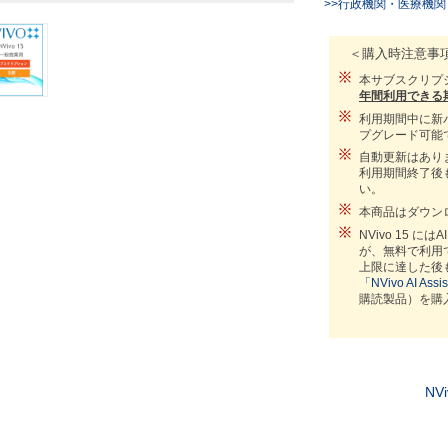
>>行政機関・医療機
＜購入時注意事
本サブスクリプ
年間利用できる
利用期間中に新
プグレード可能
自動更新はあり
利用期間終了後
い。
本商品はダウン
NVivo 15 
が、無料で利用
上限に達した後
「NVivo AI Assis
購読製品）を購
N