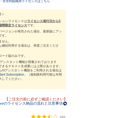
関・非営利組織用ライセンスはこちら
項＞
ションライセンスは
ライセンス発行日から5
期間限定ライセンス
です。
バージョンが発売された場合、最新版にアッ
です。
ません。
も継続利用する場合は、再度ご注文くださ
ロード版のみです。
にはAIアシスタント機能が搭載されております
できるテキスト生成量には上限があります。
もAIアシスタント機能をご利用される場合は
tant Subscription」
（無制限利用可能な年間
入してください。
【ご注文の前に必ずご確認ください】
Vivoのライセンス納品の流れと注意事項
33件