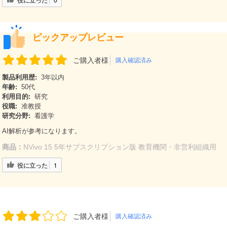
ピックアップレビュー
ご購入者様
購入確認済み
製品利用歴:
3年以内
年齢:
50代
利用目的:
研究
役職:
准教授
研究分野:
看護学
AI解析が参考になります。
商品：
NVivo 15 5年サブスクリプション版 教育機関・非営利組織用
役に立った
1
ご購入者様
購入確認済み