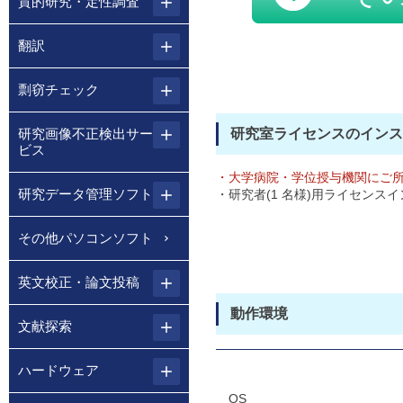
質的研究・定性調査
翻訳
剽窃チェック
研究室ライセンスのインス
研究画像不正検出サー
ビス
・大学病院・学位授与機関にご
研究データ管理ソフト
・研究者(1 名様)用ライセンス
その他パソコンソフト
英文校正・論文投稿
動作環境
文献探索
ハードウェア
OS