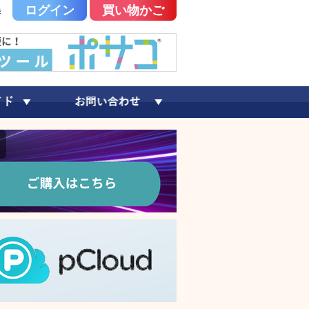
ログイン
買い物かご
録