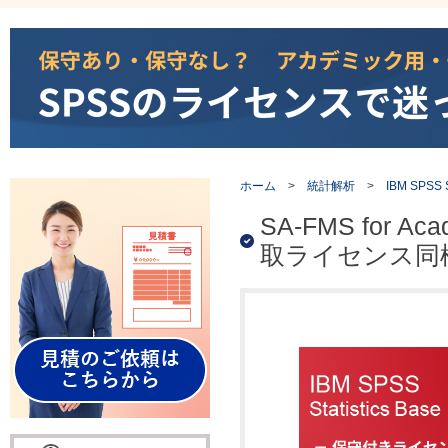
ホーム
>
統計解析
>
IBM SPSS St
SA-FMS for Ac
取ライセンス同