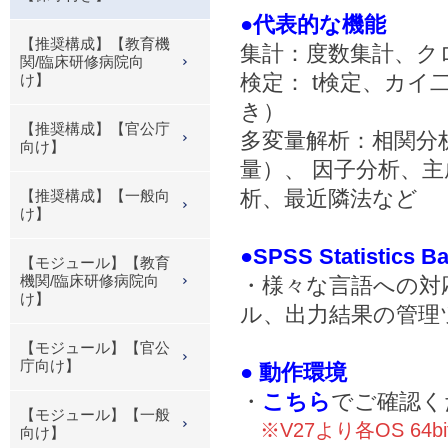
●代表的な機能
【推奨構成】【教育機
集計：度数集計、ク
関/臨床研修病院向
検定： t検定、カ
け】
き）
【推奨構成】【官公庁
多変量解析：相関分
向け】
量）、 因子分析、
析、最近隣法など
【推奨構成】【一般向
け】
●SPSS Statist
【モジュール】【教育
機関/臨床研修病院向
・様々な言語への対
け】
ル、出力結果の管理
【モジュール】【官公
庁向け】
● 動作環境
・
こちら
でご確認く
【モジュール】【一般
※V27より各OS 64b
向け】