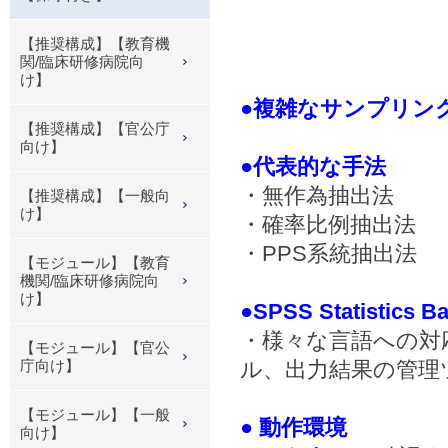
【推奨構成】【教育機
関/臨床研修病院向
け】
●複雑なサンプリング
【推奨構成】【官公庁
向け】
●代表的な手法
・無作為抽出法
【推奨構成】【一般向
け】
・確率比例抽出法
・PPS系統抽出法
【モジュール】【教育
機関/臨床研修病院向
け】
●SPSS Statist
・様々な言語への対
【モジュール】【官公
庁向け】
ル、出力結果の管理
【モジュール】【一般
● 動作環境
向け】