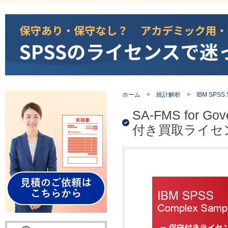
ホーム
>
統計解析
>
IBM SPSS St
SA-FMS for Go
付き買取ライセ