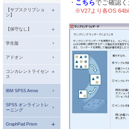
・
こちら
でご確認く
【サブスクリプショ
※V27より各OS 64b
ン】
【保守なし】
学生版
アドオン
コンカレントライセン
ス
IBM SPSS Amos
SPSS オンライントレ
ーニング
GraphPad Prism