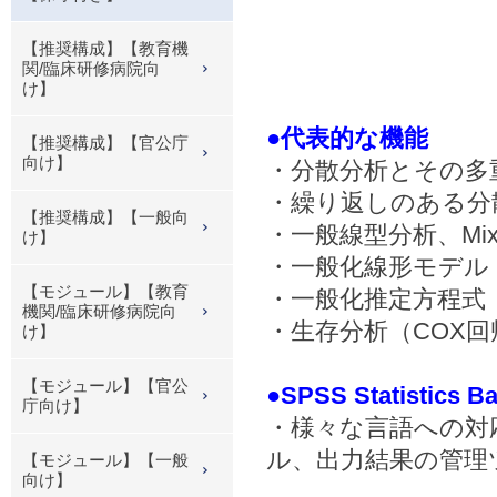
【推奨構成】【教育機
関/臨床研修病院向
け】
●代表的な機能
【推奨構成】【官公庁
向け】
・分散分析とその多
・繰り返しのある分
【推奨構成】【一般向
・一般線型分析、Mix
け】
・一般化線形モデル（Gener
【モジュール】【教育
・一般化推定方程式（Gener
機関/臨床研修病院向
・生存分析（COX
け】
【モジュール】【官公
●SPSS Statist
庁向け】
・様々な言語への対
ル、出力結果の管理
【モジュール】【一般
向け】