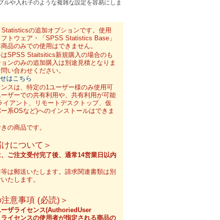
ブルや入れ子のような複雑な設定を容易にしま
Statisticsの追加オプションです。使用
ウェア・「SPSS Statistics Base」
本商品のみでの使用はできません。
PSS Staitsitics新規購入の場合のも
ションのみの追加購入は別途見積となりま
お問い合わせください。
わせはこちら
センスは、特定の1ユーザー様のみ使用可
ユーザーでの共有利用や、共有利用が可能
ライアント、リモートデスクトップ、仮
ー系OSなど)へのインストールはできま
付きの商品です。
届けについて＞
、ご注文受付完了後、通常14営業日以内
書等は郵送いたします。請求関連書類は別
付いたします。
注意事項 (必読)＞
ライセンス(AuthoriedUser
)です。ライセンスの使用者が指定される商品の