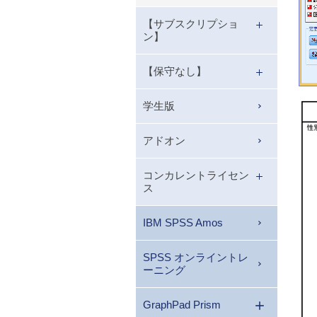
【サブスクリプショ
ン】
【保守なし】
学生版
アドオン
コンカレントライセン
ス
IBM SPSS Amos
SPSS オンライントレ
ーニング
GraphPad Prism