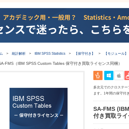
ム
>
統計解析
>
IBM SPSS Statistics
>
【保守付き】
>
【モジュール】
SA-FMS（IBM SPSS Custom Tables 保守付き買取ライセンス同梱）
多次元でのクロステー
ます。1年間の保守付
SA-FMS (IB
付き買取ライ