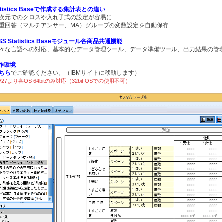
atistics Baseで作成する集計表との違い
次元でのクロスや入れ子式の設定が容易に
重回答（マルチアンサー、MA）グループの変数設定を自動保存
SS Statistics Baseモジュール各商品共通機能
々な言語への対応、基本的なデータ管理ツール、データ準備ツール、出力結果の管
動作環境
ちら
でご確認ください。（IBMサイトに移動します）
7より各OS 64bitのみ対応（32bit OSでの使用不可）