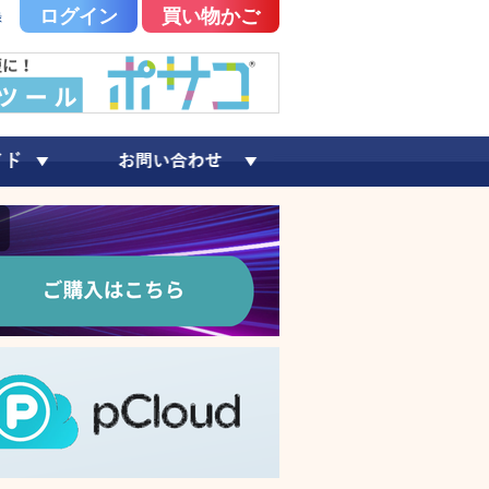
ログイン
買い物かご
録