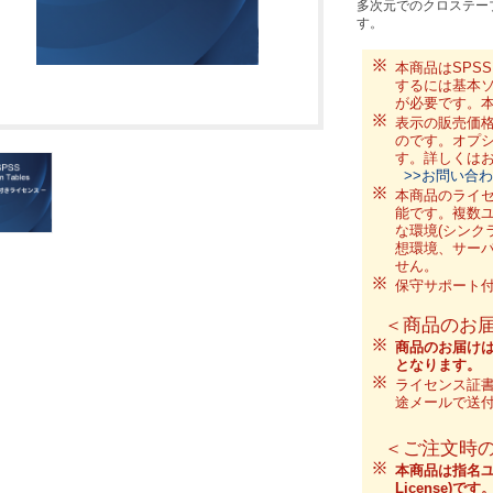
多次元でのクロステー
す。
本商品はSPSS 
するには基本ソフト
が必要です。
表示の販売価格はS
のです。オプ
す。詳しくは
>>お問い合
本商品のライ
能です。複数
な環境(シンク
想環境、サーバ
せん。
保守サポート
＜商品のお
商品のお届けは
となります。
ライセンス証
途メールで送
＜ご注文時の
本商品は指名ユーザ
License