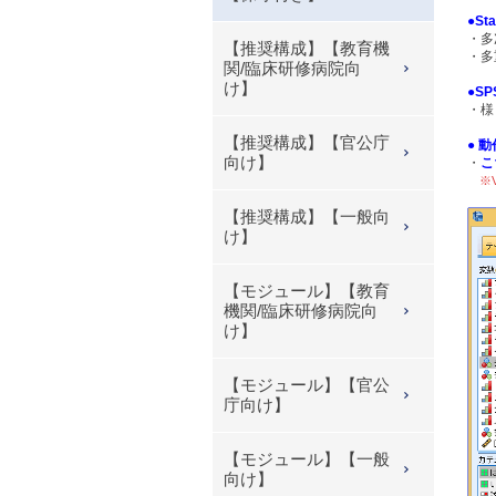
●St
・多
【推奨構成】【教育機
・多
関/臨床研修病院向
け】
●SP
・様
【推奨構成】【官公庁
● 
向け】
・
こ
※V2
【推奨構成】【一般向
け】
【モジュール】【教育
機関/臨床研修病院向
け】
【モジュール】【官公
庁向け】
【モジュール】【一般
向け】