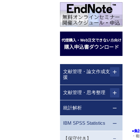
文献管理・論文作成支
援
文献管理・思考整理
統計解析
IBM SPSS Statistics
●集
・複
【保守付き】