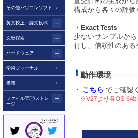
直交計画の生成から
その他パソコンソフト
構成から各々の評価
英文校正・論文投稿
・Exact Tests
少ないサンプルから
文献探索
行し、信頼性のある
ハードウェア
学術ジャーナル
動作環境
書籍
・
こちら
でご確認
※V27より各OS 64b
ファイル管理/ストレ
ージ