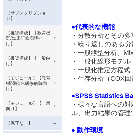
【サブスクリプショ
ン】
●代表的な機能
【推奨構成】【教育機
・分散分析とその多
関/臨床研修病院向
・繰り返しのある分
け】
・一般線型分析、Mix
【推奨構成】【一般向
・一般化線形モデル（Gener
け】
・一般化推定方程式（Gener
・生存分析（COX
【モジュール】【教育
機関/臨床研修病院向
け】
●SPSS Statist
【モジュール】【一般
・様々な言語への対
向け】
ル、出力結果の管理
【保守なし】
● 動作環境