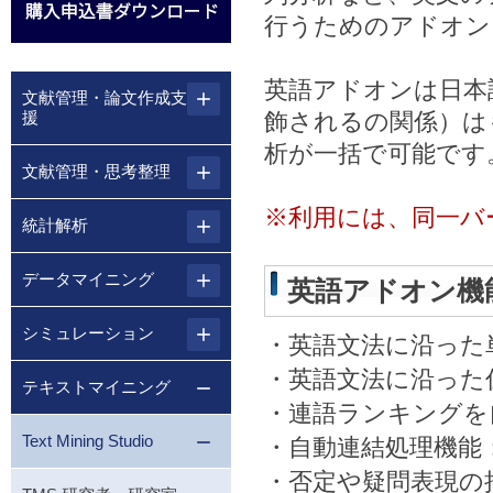
行うためのアドオン
英語アドオンは日本
文献管理・論文作成支
援
飾されるの関係）は
析が一括で可能です
文献管理・思考整理
※利用には、同一バージョン
統計解析
データマイニング
英語アドオン機
シミュレーション
・英語文法に沿った
・英語文法に沿った
テキストマイニング
・連語ランキングを
Text Mining Studio
・自動連結処理機能
・否定や疑問表現の