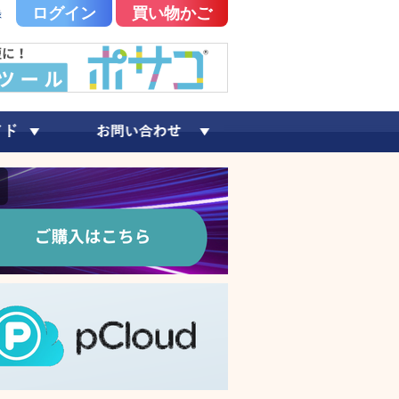
ログイン
買い物かご
録