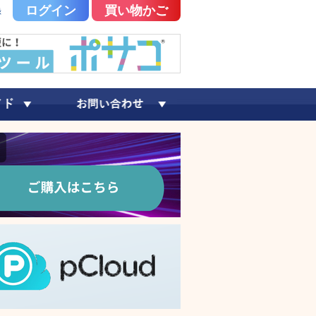
ログイン
買い物かご
録