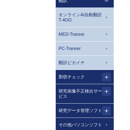
翻訳
オンラインAI自動翻訳
T-4OO
MED-Transer
PC-Transer
翻訳ピカイチ
剽窃チェック
研究画像不正検出サー
ビス
研究データ管理ソフト
その他パソコンソフト