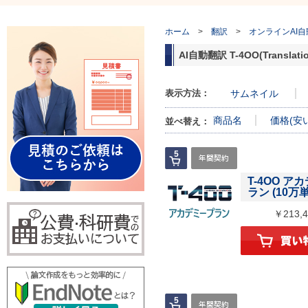
ホーム
>
翻訳
>
オンラインAI自動
AI自動翻訳 T-4OO(Translation
表示方法：
サムネイル
商品名
価格(安
並べ替え：
T-4OO ア
ラン (10万
￥213