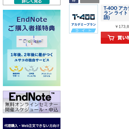
T-4OO ア
ラン ライト 
語)
￥173