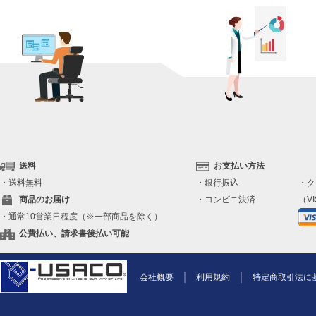
送料
お支払い方法
・送料無料
・銀行振込
・ク
商品のお届け
・コンビニ決済
（VI
・通常10営業日程度（※一部商品を除く）
公費払い、請求書後払い可能
会社概要
利用規約
特定商取引法に