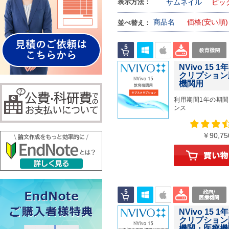
表示方法：
サムネイル
ピッ
商品名
価格(安い順
並べ替え：
NVivo 15 
クリプション
機関用
利用期間1年の期
ンス
￥90,7
NVivo 15 
クリプション
機関・医療機