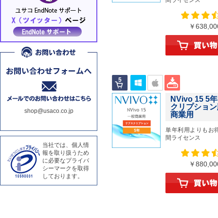
間ライセンス
￥638,
NVivo 15 
クリプション
shop@usaco.co.jp
商業用
単年利用よりもお
間ライセンス
当社では、個人情
報を取り扱うため
に必要なプライバ
￥880,
シーマークを取得
しております。