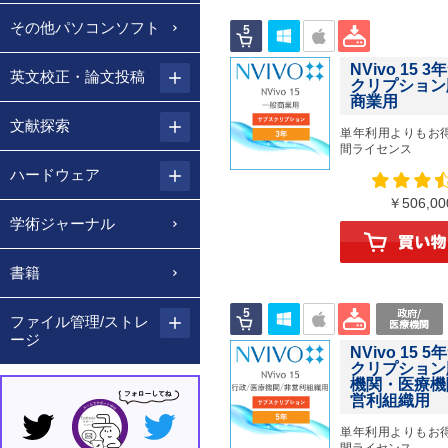
その他パソコンソフト
NVivo 15 
英文校正・論文投稿
クリプション
商業用
文献探索
単年利用よりもお
間ライセンス
ハードウェア
￥506,
学術ジャーナル
書籍
ファイル管理/ストレ
ージ
NVivo 15 
クリプション
機関・医療機
営利組織用
単年利用よりもお