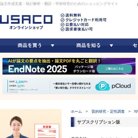
論文作成支援・統計解析・翻訳・学術研究のためのショッピングサイト
ホーム
>
質的研究・定性調査
>
N
サブスクリプション版