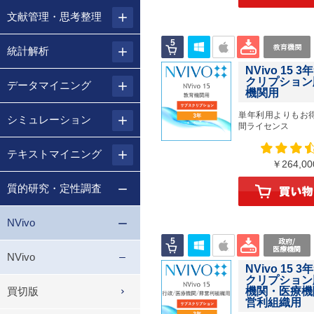
文献管理・思考整理
統計解析
NVivo 15 
クリプション
データマイニング
機関用
単年利用よりもお
シミュレーション
間ライセンス
テキストマイニング
￥264,
質的研究・定性調査
NVivo
NVivo
NVivo 15 
クリプション
買切版
機関・医療機
営利組織用