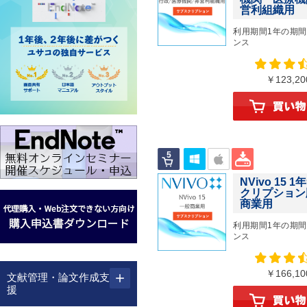
営利組織用
利用期間1年の期
ンス
￥123,
NVivo 15 
クリプション
商業用
利用期間1年の期
ンス
￥166,
文献管理・論文作成支
援