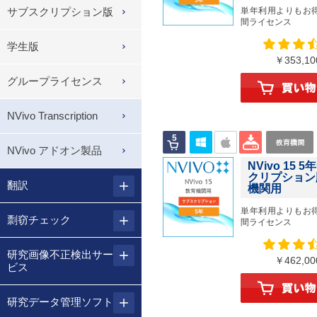
サブスクリプション版
単年利用よりもお
間ライセンス
学生版
￥353,
グループライセンス
NVivo Transcription
NVivo アドオン製品
NVivo 15 
クリプション
翻訳
機関用
単年利用よりもお
剽窃チェック
間ライセンス
研究画像不正検出サー
￥462,
ビス
研究データ管理ソフト